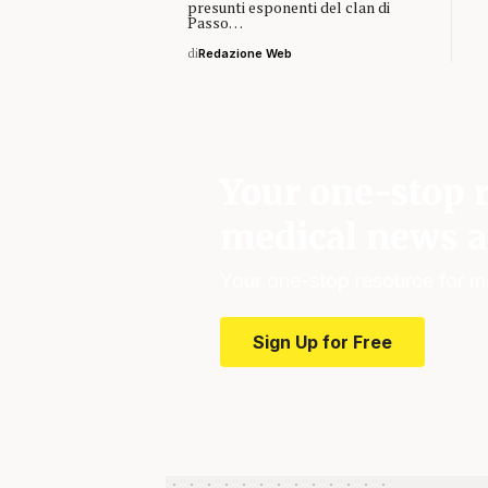
presunti esponenti del clan di
Passo…
di
Redazione Web
Your one-stop r
medical news a
Your one-stop resource for m
Sign Up for Free