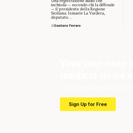
Una registrazione audio che
inchioda — secondo chi la diffonde
— il presidente della Regione
Siciliana. Ismaele La Vardera,
deputato…
di
Gaetano Ferraro
Your one-stop r
medical news a
Your one-stop resource for m
Sign Up for Free