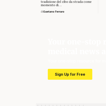
tradizione del cibo da strada come
momento di…
di
Gaetano Ferraro
Your one-stop r
medical news a
Your one-stop resource for m
Sign Up for Free