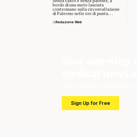
Senza casco e senza patente, a
bordo di una moto lanciata
contromano sulla circonvallazione
di Palermo nelle ore di punta.…
di
Redazione Web
Your one-stop r
medical news a
Your one-stop resource for m
Sign Up for Free