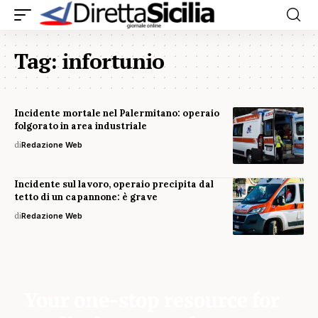
Tag:
infortunio
Incidente mortale nel Palermitano: operaio
folgorato in area industriale
di
Redazione Web
Incidente sul lavoro, operaio precipita dal
tetto di un capannone: è grave
di
Redazione Web
Your one-stop resource for