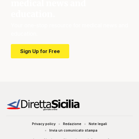
medical news and
education.
Your one-stop resource for medical news and
education.
Sign Up for Free
Privacy policy
Redazione
Note legali
Invia un comunicato stampa