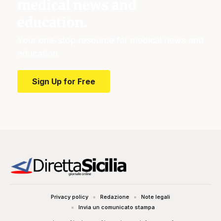
medical news and
education.
Your one-stop resource for medical news and
education.
Sign Up for Free
Privacy policy
Redazione
Note legali
Invia un comunicato stampa