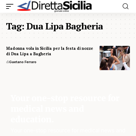
Tag:
Dua Lipa Bagheria
Madonna vola in Sicilia per la festa di nozze
di Dua Lipa a Bagheria
di
Gaetano Ferraro
Your one-stop resource for
medical news and
education.
Your one-stop resource for medical news and