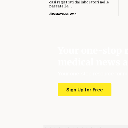
casi registrati dai laboratori nelle
passate 24…
di
Redazione Web
Your one-stop r
medical news a
Your one-stop resource for m
Sign Up for Free