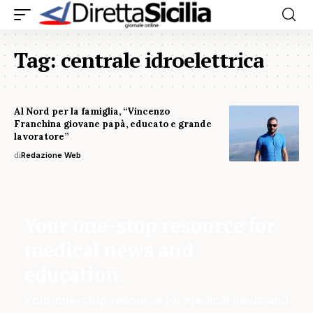
Tag:
centrale idroelettrica
Al Nord per la famiglia, “Vincenzo
Franchina giovane papà, educato e grande
lavoratore”
di
Redazione Web
Your one-stop resource for
medical news and
education.
Your one-stop resource for medical news and