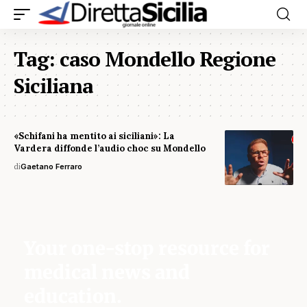
Tag:
caso Mondello Regione
Siciliana
«Schifani ha mentito ai siciliani»: La
Vardera diffonde l’audio choc su Mondello
di
Gaetano Ferraro
Your one-stop resource for
medical news and
education.