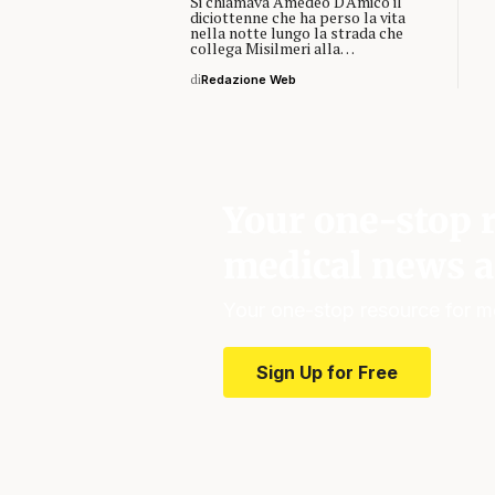
Si chiamava Amedeo D'Amico il
diciottenne che ha perso la vita
nella notte lungo la strada che
collega Misilmeri alla…
di
Redazione Web
Your one-stop r
medical news a
Your one-stop resource for m
Sign Up for Free