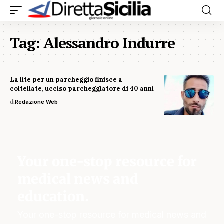
Tag:
Alessandro Indurre
La lite per un parcheggio finisce a
coltellate, ucciso parcheggiatore di 40 anni
di
Redazione Web
Your one-stop resource for
medical news and
education.
Your one-stop resource for medical news and