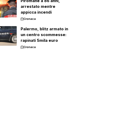
Piromane a 86 anni,
arrestato mentre
appicca incendi
Cronaca
Palermo, blitz armato in
un centro scommesse:
rapinati 5mila euro
Cronaca