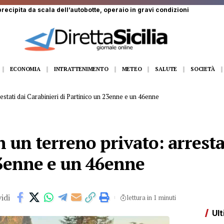
”: dall’11 al 14 agosto Gangi appuntamento con la grande musica dal vi
ECONOMIA
INTRATTENIMENTO
METEO
SALUTE
SOCIETÀ
rrestati dai Carabinieri di Partinico un 23enne e un 46enne
n un terreno privato: arresta
23enne e un 46enne
idi
lettura in 1 minuti
Ult