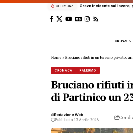
ULTIMORA
“Enjoy’s Jazz… e non solo
CRONACA
Home
»
Bruciano rifiuti in un terreno privato: a
CRONACA
PALERMO
Bruciano rifiuti i
di Partinico un 
di
Redazione Web
Condiv
Pubblicato 12 Aprile 2026