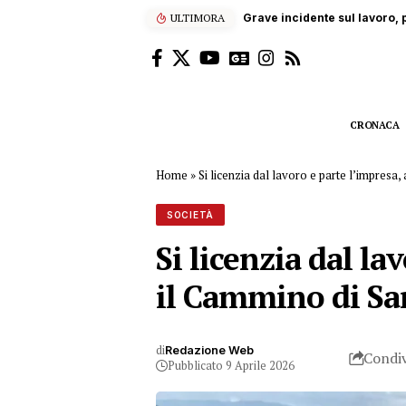
ULTIMORA
“Enjoy’s Jazz… e non solo”: 
CRONACA
Home
»
Si licenzia dal lavoro e parte l’impresa, 
SOCIETÀ
Si licenzia dal la
il Cammino di Sa
di
Redazione Web
Condiv
Pubblicato 9 Aprile 2026