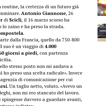
a routine, la certezza di un futuro già
camminare.
Antonio Giannone
, 26
er
di
Scicli
, il 16 marzo scorso ha
 lo zaino e ha preso la strada.
ompostela
.
arte dalla Francia, quello da 750-800
Il suo è un viaggio di
4.000
60 giorni a piedi
, con partenza
cilia.
 nello stesso posto non mi andava a
ì ho preso una scelta radicale». Invece
l’agenzia di comunicazione per cui
arsi
. Un taglio netto, voluto. «Avevo un
leghi, non mi ero stancato del lavoro.
 spingesse davvero a guardare avanti,
rtasse indietro».