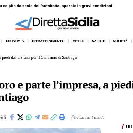
dall’11 al 14 agosto Gangi appuntamento con la grande musica dal vivo
ECONOMIA
INTRATTENIMENTO
METEO
SALUTE
SOCIETÀ
a piedi dalla Sicilia per il Cammino di Santiago
voro e parte l’impresa, a piedi
ntiago
idi
lettura in 4 minuti
Ult