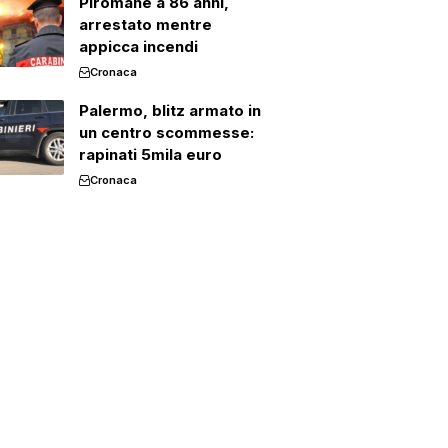
Piromane a 86 anni,
arrestato mentre
appicca incendi
Cronaca
Palermo, blitz armato in
un centro scommesse:
rapinati 5mila euro
Cronaca