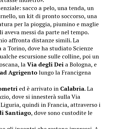
senziale: sacco a pelo, una tenda, un
nello, un kit di pronto soccorso, una
atura per la pioggia, piumino e maglie
o li aveva messi da parte nel tempo.
io affronta distanze simili. La
 a Torino, dove ha studiato Scienze
alche escursione sulle colline, poi un
oscana, la
Via degli Dei
a Bologna, e
ad Agrigento
lungo la Francigena
ometri
ed è arrivato in
Calabria
. La
azio, dove si innesterà sulla Via
Liguria, quindi in Francia, attraverso i
di Santiago
, dove sono custodite le
gli incontri che restano impressi. A