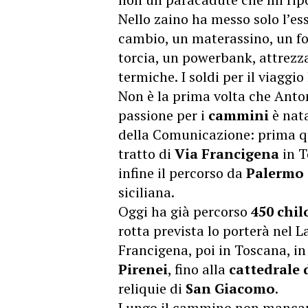
Nello zaino ha messo solo l’es
cambio, un materassino, un for
torcia, un powerbank, attrezz
termiche. I soldi per il viaggi
Non è la prima volta che Anton
passione per i
cammini
è nata
della Comunicazione: prima qu
tratto di
Via Francigena
in T
infine il percorso da
Palermo 
siciliana.
Oggi ha già percorso
450 chil
rotta prevista lo porterà nel L
Francigena, poi in Toscana, in 
Pirenei
, fino alla
cattedrale 
reliquie di
San Giacomo
.
Lungo il cammino non mancano 