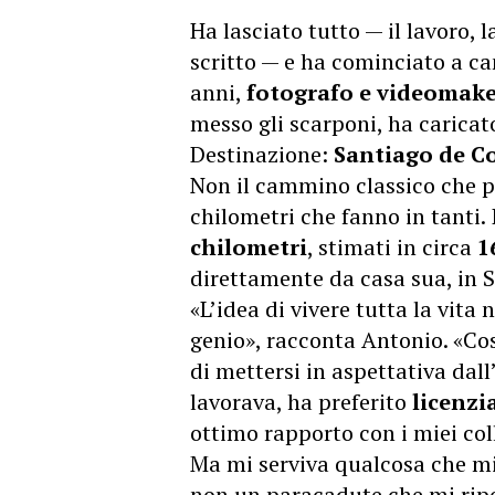
Ha lasciato tutto — il lavoro, l
scritto — e ha cominciato a 
anni,
fotografo e videomak
messo gli scarponi, ha caricato
Destinazione:
Santiago de C
Non il cammino classico che p
chilometri che fanno in tanti. 
chilometri
, stimati in circa
1
direttamente da casa sua, in Si
«L’idea di vivere tutta la vita
genio», racconta Antonio. «Cos
di mettersi in aspettativa dal
lavorava, ha preferito
licenzi
ottimo rapporto con i miei col
Ma mi serviva qualcosa che mi
non un paracadute che mi ripo