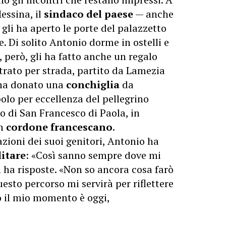
Messina, il
sindaco del paese
— anche
 gli ha aperto le porte del palazzetto
e. Di solito Antonio dorme in ostelli e
, però, gli ha fatto anche un regalo
trato per strada, partito da Lamezia
 ha donato una
conchiglia
da
bolo per eccellenza del pellegrino
io di San Francesco di Paola, in
un
cordone francescano
.
zioni dei suoi genitori, Antonio ha
litare
: «Così sanno sempre dove mi
n ha risposte. «Non so ancora cosa farò
esto percorso mi servirà per riflettere
o il mio momento è oggi,