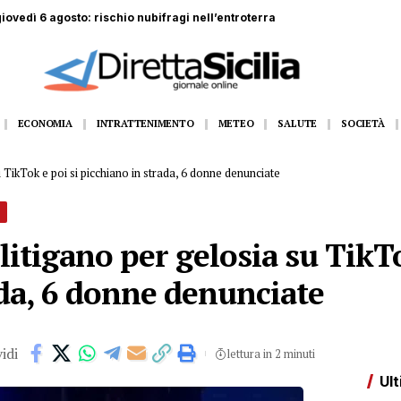
di 44 anni muore schiacciato da lastre di marmo
ECONOMIA
INTRATTENIMENTO
METEO
SALUTE
SOCIETÀ
u TikTok e poi si picchiano in strada, 6 donne denunciate
 litigano per gelosia su TikTo
ada, 6 donne denunciate
idi
lettura in 2 minuti
Ult