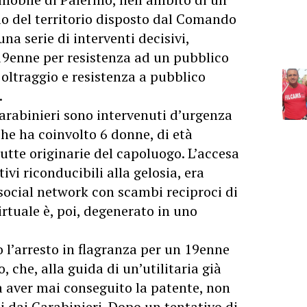
lo del territorio disposto dal Comando
na serie di interventi decisivi,
 19enne per resistenza ad un pubblico
, oltraggio e resistenza a pubblico
.
Carabinieri sono intervenuti d’urgenza
che ha coinvolto 6 donne, di età
tutte originarie del capoluogo. L’accesa
ivi riconducibili alla gelosia, era
social network con scambi reciproci di
virtuale è, poi, degenerato in uno
to l’arresto in flagranza per un 19enne
 che, alla guida di un’utilitaria già
a aver mai conseguito la patente, non
i dai Carabinieri. Dopo un tentativo di