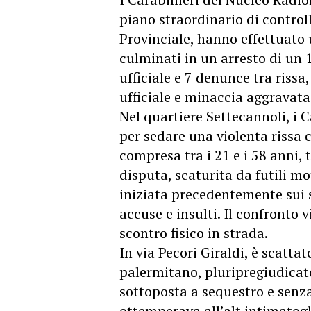
piano straordinario di control
Provinciale, hanno effettuato u
culminati in un arresto di un
ufficiale e 7 denunce tra rissa
ufficiale e minaccia aggravata
Nel quartiere Settecannoli, i 
per sedare una violenta rissa 
compresa tra i 21 e i 58 anni, 
disputa, scaturita da futili mot
iniziata precedentemente sui 
accuse e insulti. Il confronto 
scontro fisico in strada.
In via Pecori Giraldi, è scatta
palermitano, pluripregiudicato,
sottoposta a sequestro e senz
ottemperava all’alt intimatogl