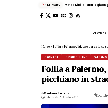
ULTIMORA
Carrara, operaio siciliano 
CRONACA
Home
»
Follia a Palermo, litigano per gelosia s
CRONACA
IN PRIMO PIANO
PALERMO
Follia a Palermo,
picchiano in str
di
Gaetano Ferraro
Condiv
Pubblicato 9 Aprile 2026