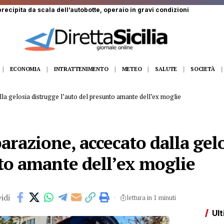
recipita da scala dell’autobotte, operaio in gravi condizioni
ECONOMIA
INTRATTENIMENTO
METEO
SALUTE
SOCIETÀ
lla gelosia distrugge l’auto del presunto amante dell’ex moglie
parazione, accecato dalla gel
nto amante dell’ex moglie
idi
lettura in 1 minuti
Ult