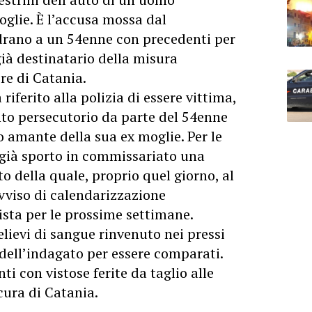
glie. È l’accusa mossa dal
drano a un 54enne con precedenti per
ià destinatario della misura
e di Catania.
 riferito alla polizia di essere vittima,
o persecutorio da parte del 54enne
o amante della sua ex moglie. Per le
già sporto in commissariato una
o della quale, proprio quel giorno, al
avviso di calendarizzazione
ista per le prossime settimane.
elievi di sangue rinvenuto nei pressi
 dell’indagato per essere comparati.
ti con vistose ferite da taglio alle
cura di Catania.