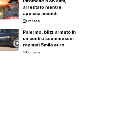
Piromane a 86 anni,
arrestato mentre
appicca incendi
Cronaca
Palermo, blitz armato in
un centro scommesse:
rapinati 5mila euro
Cronaca