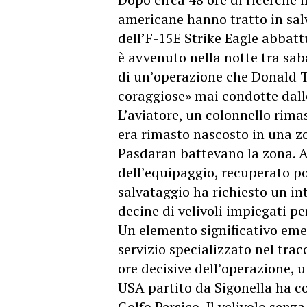
americane hanno tratto in sal
dell’F-15E Strike Eagle abbattu
è avvenuto nella notte tra sab
di un’operazione che Donald Tr
coraggiose» mai condotte dall
L’aviatore, un colonnello rima
era rimasto nascosto in una z
Pasdaran battevano la zona. 
dell’equipaggio, recuperato po
salvataggio ha richiesto un i
decine di velivoli impiegati pe
Un elemento significativo emer
servizio specializzato nel tra
ore decisive dell’operazione,
USA partito da Sigonella ha c
Golfo Persico. Il velivolo senz