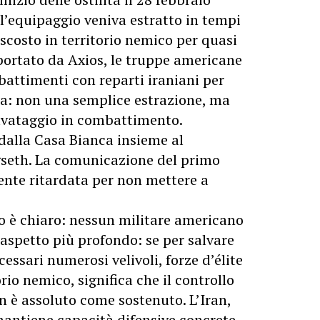
’equipaggio veniva estratto in tempi
ascosto in territorio nemico per quasi
portato da Axios, le truppe americane
ttimenti con reparti iraniani per
ga: non una semplice estrazione, ma
lvataggio in combattimento.
dalla Casa Bianca insieme al
egseth. La comunicazione del primo
ente ritardata per non mettere a
io è chiaro: nessun militare americano
aspetto più profondo: se per salvare
essari numerosi velivoli, forze d’élite
rio nemico, significa che il controllo
n è assoluto come sostenuto. L’Iran,
mantiene capacità difensive concrete.