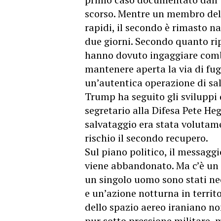
scorso. Mentre un membro dell
rapidi, il secondo è rimasto n
due giorni. Secondo quanto ri
hanno dovuto ingaggiare comba
mantenere aperta la via di fu
un’autentica operazione di sa
Trump ha seguito gli sviluppi 
segretario alla Difesa Pete H
salvataggio era stata volutam
rischio il secondo recupero.
Sul piano politico, il messagg
viene abbandonato. Ma c’è un 
un singolo uomo sono stati nec
e un’azione notturna in territo
dello spazio aereo iraniano no
pur sotto pressione militare, 