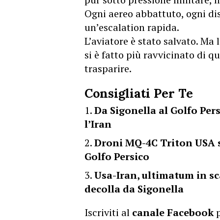
Ogni aereo abbattuto, ogni di
un’escalation rapida.
L’aviatore è stato salvato. Ma 
si è fatto più ravvicinato di q
trasparire.
Consigliati Per Te
Da Sigonella al Golfo Pers
l’Iran
Droni MQ-4C Triton USA so
Golfo Persico
Usa-Iran, ultimatum in s
decolla da Sigonella
Iscriviti al
canale Facebook
p