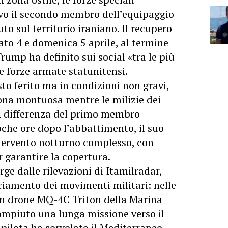
vo il secondo membro dell’equipaggio
to sul territorio iraniano. Il recupero
ato 4 e domenica 5 aprile, al termine
ump ha definito sui social «tra le più
e forze armate statunitensi.
sto ferito ma in condizioni non gravi,
ona montuosa mentre le milizie dei
A differenza del primo membro
che ore dopo l’abbattimento, il suo
ntervento notturno complesso, con
r garantire la copertura.
ge dalle rilevazioni di Itamilradar,
cciamento dei movimenti militari: nelle
 un drone MQ-4C Triton della Marina
ompiuto una lunga missione verso il
a pilota ha sorvolato il Mediterraneo