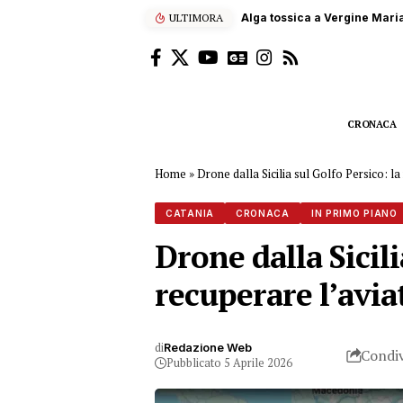
ULTIMORA
Terna, 60 studenti siciliani
CRONACA
Home
»
Drone dalla Sicilia sul Golfo Persico: l
CATANIA
CRONACA
IN PRIMO PIANO
Drone dalla Sicil
recuperare l’avi
di
Redazione Web
Condiv
Pubblicato 5 Aprile 2026