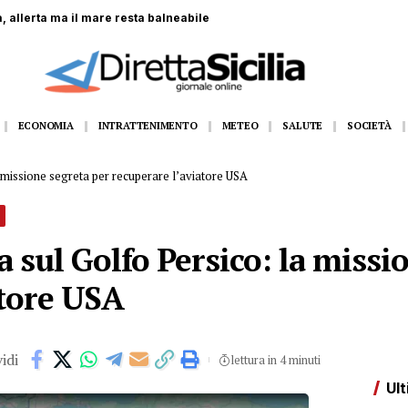
 coinvolti nella Formazione Scuola Lavoro
ECONOMIA
INTRATTENIMENTO
METEO
SALUTE
SOCIETÀ
a missione segreta per recuperare l’aviatore USA
ia sul Golfo Persico: la missi
atore USA
idi
lettura in 4 minuti
Ult