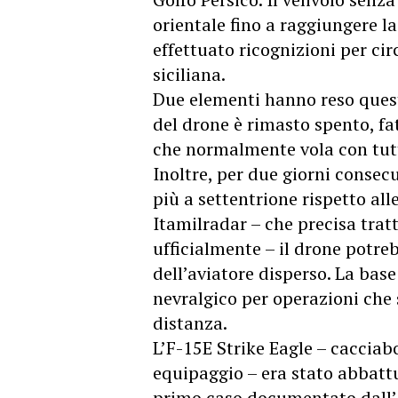
orientale fino a raggiungere l
effettuato ricognizioni per cir
siciliana.
Due elementi hanno reso quest
del drone è rimasto spento, fa
che normalmente vola con tutti 
Inoltre, per due giorni consecut
più a settentrione rispetto al
Itamilradar – che precisa trat
ufficialmente – il drone potre
dell’aviatore disperso. La bas
nevralgico per operazioni che 
distanza.
L’F-15E Strike Eagle – caccia
equipaggio – era stato abbattu
primo caso documentato dall’in