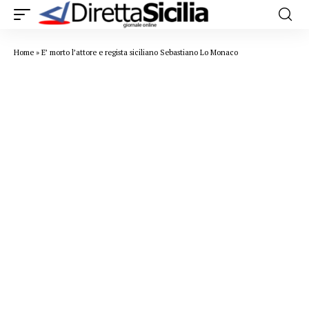
Home
»
E’ morto l’attore e regista siciliano Sebastiano Lo Monaco