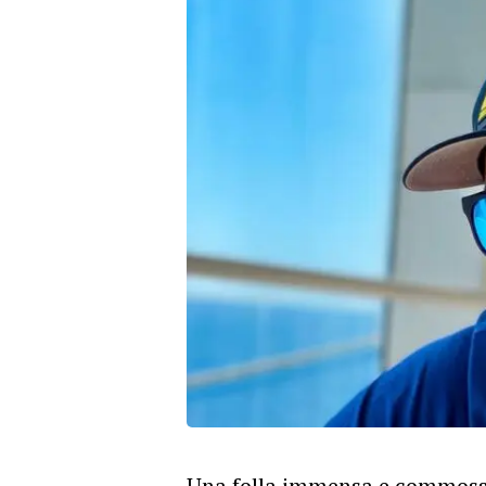
Una folla immensa e commossa