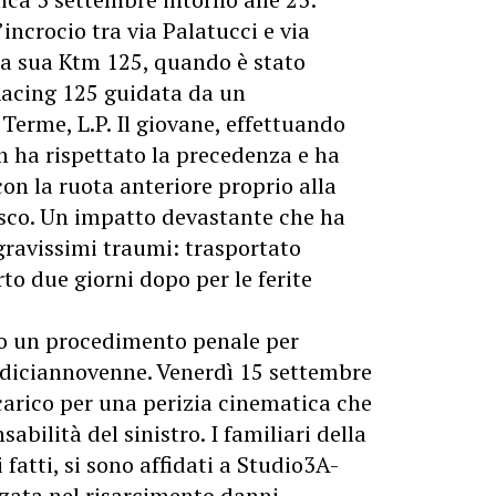
incrocio tra via Palatucci e via
la sua Ktm 125, quando è stato
Racing 125 guidata da un
erme, L.P. Il giovane, effettuando
 ha rispettato la precedenza e ha
con la ruota anteriore proprio alla
casco. Un impatto devastante che ha
gravissimi traumi: trasportato
to due giorni dopo per le ferite
to un procedimento penale per
l diciannovenne. Venerdì 15 settembre
carico per una perizia cinematica che
abilità del sinistro. I familiari della
 fatti, si sono affidati a Studio3A-
zzata nel risarcimento danni.