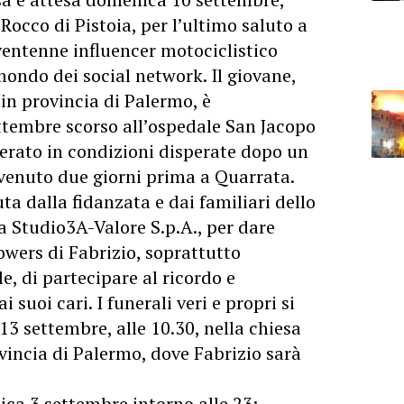
 Rocco di Pistoia, per l’ultimo saluto a
entenne influencer motociclistico
ondo dei social network. Il giovane,
 in provincia di Palermo, è
ttembre scorso all’ospedale San Jacopo
overato in condizioni disperate dopo un
vvenuto due giorni prima a Quarrata.
ta dalla fidanzata e dai familiari dello
da Studio3A-Valore S.p.A., per dare
owers di Fabrizio, soprattutto
le, di partecipare al ricordo e
 suoi cari. I funerali veri e propri si
13 settembre, alle 10.30, nella chiesa
ovincia di Palermo, dove Fabrizio sarà
ca 3 settembre intorno alle 23: