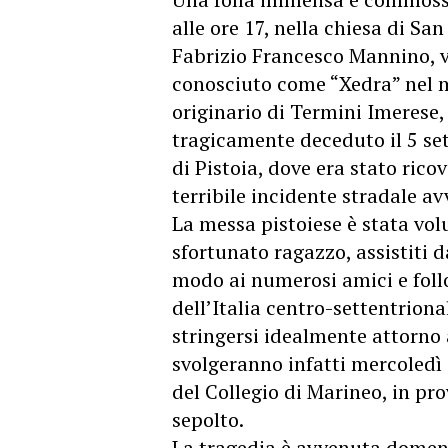
alle ore 17, nella chiesa di San
Fabrizio Francesco Mannino, v
conosciuto come “Xedra” nel m
originario di Termini Imerese,
tragicamente deceduto il 5 se
di Pistoia, dove era stato ric
terribile incidente stradale a
La messa pistoiese è stata volu
sfortunato ragazzo, assistiti 
modo ai numerosi amici e foll
dell’Italia centro-settentriona
stringersi idealmente attorno ai
svolgeranno infatti mercoledì 
del Collegio di Marineo, in pr
sepolto.
La tragedia è avvenuta domeni