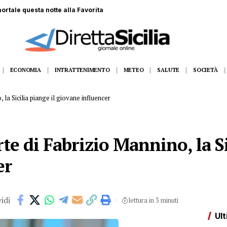
recipita da scala dell’autobotte, operaio in gravi condizioni
ECONOMIA
INTRATTENIMENTO
METEO
SALUTE
SOCIETÀ
 la Sicilia piange il giovane influencer
te di Fabrizio Mannino, la Si
er
idi
lettura in 3 minuti
Ult