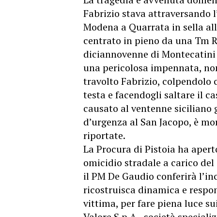
Fabrizio stava attraversando l’
Modena a Quarrata in sella al
centrato in pieno da una Tm 
diciannovenne di Montecatini T
una pericolosa impennata, non
travolto Fabrizio, colpendolo 
testa e facendogli saltare il 
causato al ventenne siciliano 
d’urgenza al San Jacopo, è mor
riportate.
La Procura di Pistoia ha aper
omicidio stradale a carico de
il PM De Gaudio conferirà l’in
ricostruisca dinamica e respons
vittima, per fare piena luce sui
Valore S.p.A., società speciali