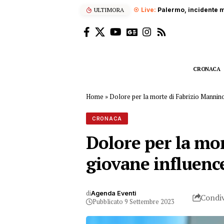
ULTIMORA
Grave incidente sul lavoro, p
CRONACA
Home
»
Dolore per la morte di Fabrizio Mannino,
CRONACA
Dolore per la mor
giovane influenc
di
Agenda Eventi
Condiv
Pubblicato 9 Settembre 2023