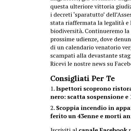
questa ulteriore vittoria giud
i decreti ‘sparatutto’ dell’Asse
stata riaffermata la legalità e 
biodiversità. Continueremo la 
prossime udienze, dove denunc
di un calendario venatorio ve
scampati alla devastante stagi
Ricevi le nostre news su Face
Consigliati Per Te
Ispettori scoprono ristor
nero: scatta sospensione e 
Scoppia incendio in appa
ferito un 43enne e morti a
Iscriviti al
canale Facebook
p