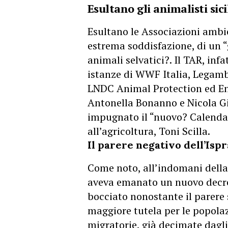
Esultano gli animalisti sici
Esultano le Associazioni ambi
estrema soddisfazione, di un “
animali selvatici?. Il TAR, inf
istanze di WWF Italia, Legambie
LNDC Animal Protection ed Enp
Antonella Bonanno e Nicola 
impugnato il “nuovo? Calendar
all’agricoltura, Toni Scilla.
Il parere negativo dell’Ispr
Come noto, all’indomani della 
aveva emanato un nuovo decre
bocciato nonostante il parere 
maggiore tutela per le popolaz
migratorie, già decimate dagli