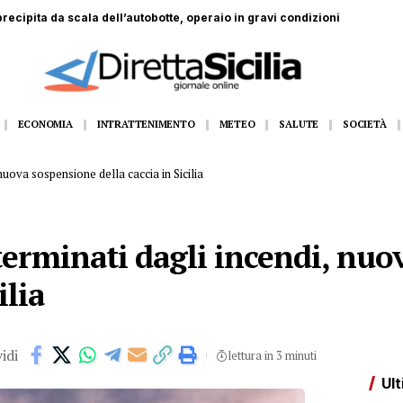
dall’11 al 14 agosto Gangi appuntamento con la grande musica dal vivo
ECONOMIA
INTRATTENIMENTO
METEO
SALUTE
SOCIETÀ
nuova sospensione della caccia in Sicilia
terminati dagli incendi, nu
ilia
idi
lettura in 3 minuti
Ult