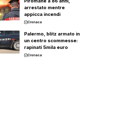
Piromane a 86 anni,
arrestato mentre
appicca incendi
Cronaca
Palermo, blitz armato in
un centro scommesse:
rapinati 5mila euro
Cronaca