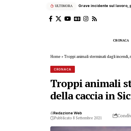
ULTIMORA
“Enjoy’s Jazz… e non solo”: 
CRONACA
Home
»
Troppi animali sterminati dagli incendi, 
CRONACA
Troppi animali s
della caccia in Sic
di
Redazione Web
Condiv
Pubblicato 8 Settembre 2021