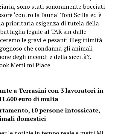
iziaria, sono stati sonoramente bocciati
ssore ‘contro la fauna’ Toni Scilla ed è
la prioritaria esigenza di tutela della
battaglia legale al TAR sin dalle
eremo le gravi e pesanti illegittimità
rgognoso che condanna gli animali
one degli incendi e della siccità?.
book Metti mi Piace
ante a Terrasini con 3 lavoratori in
11.600 euro di multa
rtamento, 10 persone intossicate,
nimali domestici
er le notizie in tempo reale e metti Mi