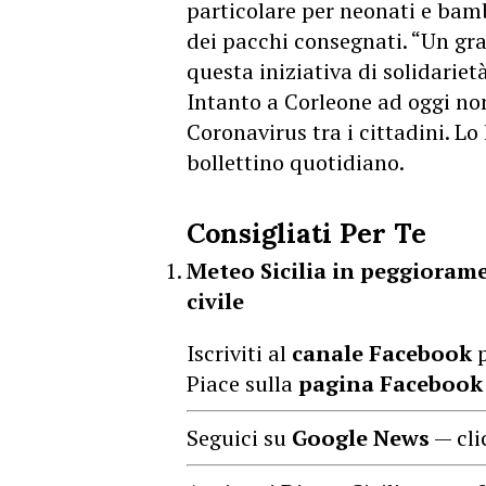
particolare per neonati e bambi
dei pacchi consegnati. “Un gra
questa iniziativa di solidariet
Intanto a Corleone ad oggi non 
Coronavirus tra i cittadini. L
bollettino quotidiano.
Consigliati Per Te
Meteo Sicilia in peggiorame
civile
Iscriviti al
canale Facebook
p
Piace sulla
pagina Facebook
Seguici su
Google News
— cli