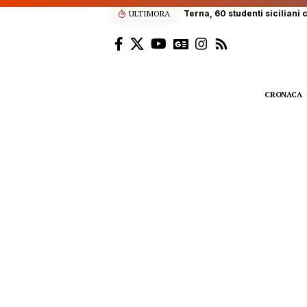
ULTIMORA
Caldo fino a 37°C poi il cielo
CRONACA