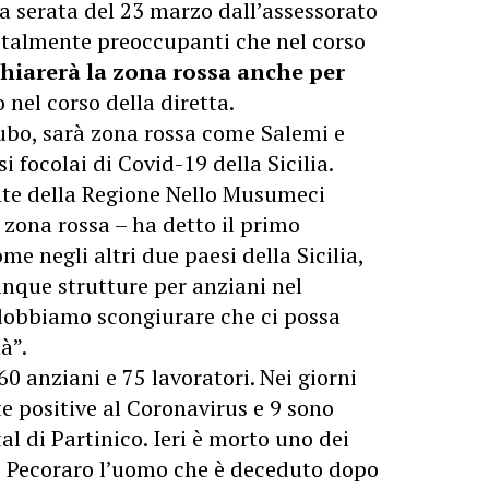
a serata del 23 marzo dall’assessorato
i talmente preoccupanti che nel corso
chiarerà la zona rossa anche per
 nel corso della diretta.
ncubo, sarà zona rossa come Salemi e
si focolai di Covid-19 della Sicilia.
ente della Regione Nello Musumeci
i zona rossa – ha detto il primo
ome negli altri due paesi della Sicilia,
inque strutture per anziani nel
dobbiamo scongiurare che ci possa
à”.
60 anziani e 75 lavoratori. Nei giorni
te positive al Coronavirus e 9 sono
tal di Partinico. Ieri è morto uno dei
o Pecoraro l’uomo che è deceduto dopo