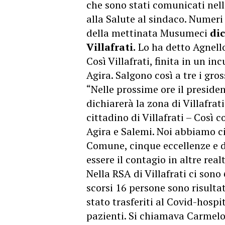
che sono stati comunicati nell
alla Salute al sindaco. Numer
della mettinata Musumeci
di
Villafrati.
Lo ha detto Agnello
Così Villafrati, finita in un i
Agira. Salgono così a tre i gros
“Nelle prossime ore il presid
dichiarerà la zona di Villafrat
cittadino di Villafrati – Così c
Agira e Salemi. Noi abbiamo c
Comune, cinque eccellenze e 
essere il contagio in altre realt
Nella RSA di Villafrati ci sono 
scorsi 16 persone sono risulta
stato trasferiti al Covid-hospi
pazienti. Si chiamava Carmel