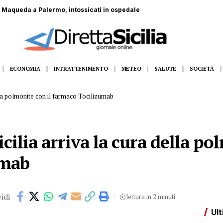
ECONOMIA
INTRATTENIMENTO
METEO
SALUTE
SOCIETÀ
ella polmonite con il farmaco Tocilizumab
cilia arriva la cura della po
umab
idi
lettura in 2 minuti
Ult