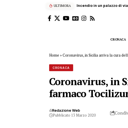
o in un palazzo di via Maqueda a Palermo, intossicati in ospedale
ULTIMORA
CRONACA
Home
»
Coronavirus, in Sicilia arriva la cura d
CRONACA
Coronavirus, in Si
farmaco Tociliz
di
Redazione Web
Condiv
Pubblicato 13 Marzo 2020