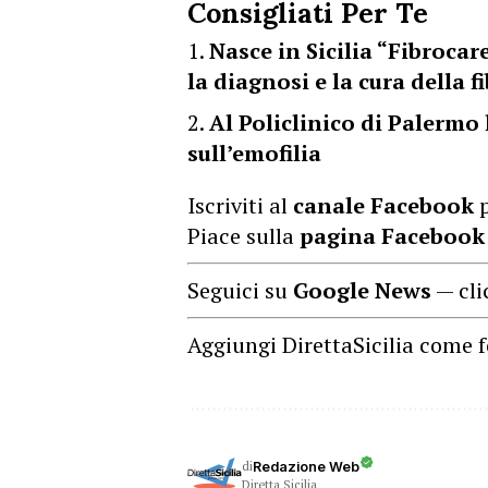
Consigliati Per Te
Nasce in Sicilia “Fibroca
la diagnosi e la cura della 
Al Policlinico di Palermo 
sull’emofilia
Iscriviti al
canale Facebook
p
Piace sulla
pagina Facebook
Seguici su
Google News
— cli
Aggiungi DirettaSicilia come f
di
Redazione Web
Diretta Sicilia