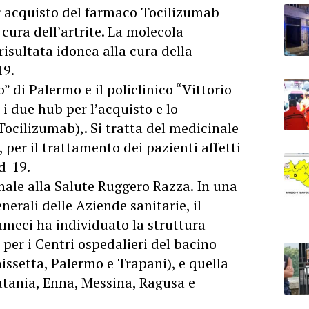
er acquisto del farmaco Tocilizumab
cura dell’artrite. La molecola
isultata idonea alla cura della
19.
” di Palermo e il policlinico “Vittorio
i due hub per l’acquisto e lo
cilizumab),. Si tratta del medicinale
, per il trattamento dei pazienti affetti
d-19.
onale alla Salute Ruggero Razza. In una
nerali delle Aziende sanitarie, il
eci ha individuato la struttura
per i Centri ospedalieri del bacino
issetta, Palermo e Trapani), e quella
atania, Enna, Messina, Ragusa e