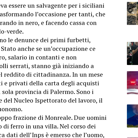
va essere un salvagente per i siciliani
rasformando l’occasione per tanti, che
orando in nero, e facendo cassa con
llo-verde.
ano le denunce dei primi furbetti,
o Stato anche se un’occupazione ce
ro, salario in contanti e non
olli serrati, stanno già iniziando a
el reddito di cittadinanza. In un mese
i e privati della carta degli acquisti
a sola provincia di Palermo. Sono i
del Nucleo Ispettorato del lavoro, il
Buonomo.
ioppo frazione di Monreale. Due uomini
i ferro in una villa. Nel corso dei
nca dati dell’Inps è emerso che l’uomo,