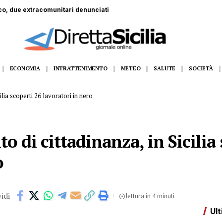
meo era amico di tutti
ECONOMIA
INTRATTENIMENTO
METEO
SALUTE
SOCIETÀ
cilia scoperti 26 lavoratori in nero
to di cittadinanza, in Sicilia
o
idi
lettura in 4 minuti
Ult