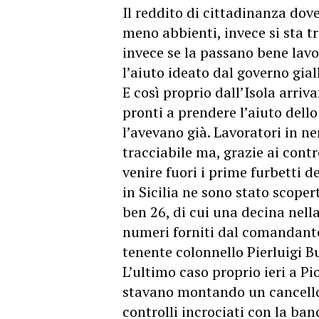
Il reddito di cittadinanza dove
meno abbienti, invece si sta t
invece se la passano bene lav
l’aiuto ideato dal governo gia
E così proprio dall’Isola arriv
pronti a prendere l’aiuto dell
l’avevano già. Lavoratori in ne
tracciabile ma, grazie ai contr
venire fuori i prime furbetti d
in Sicilia ne sono stato scopert
ben 26, di cui una decina nell
numeri forniti dal comandante 
tenente colonnello Pierluigi 
L’ultimo caso proprio ieri a P
stavano montando un cancello d
controlli incrociati con la ba