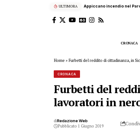
ULTIMORA
Lutto a Palermo, Rosario Ro
CRONACA
Home
»
Furbetti del reddito di cittadinanza, in Si
CRONACA
Furbetti del reddi
lavoratori in ner
di
Redazione Web
Condiv
Pubblicato 1 Giugno 2019