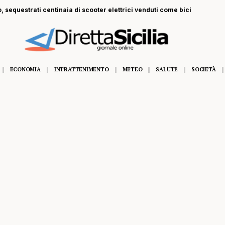
, sequestrati centinaia di scooter elettrici venduti come bici
ECONOMIA
INTRATTENIMENTO
METEO
SALUTE
SOCIETÀ