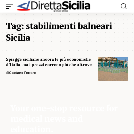
Tag:
stabilimenti balneari
Sicilia
Spiagge siciliane ancora le più economiche
d’Italia, ma i prezzi corrono più che altrove
di
Gaetano Ferraro
Your one-stop resource for
medical news and
education.