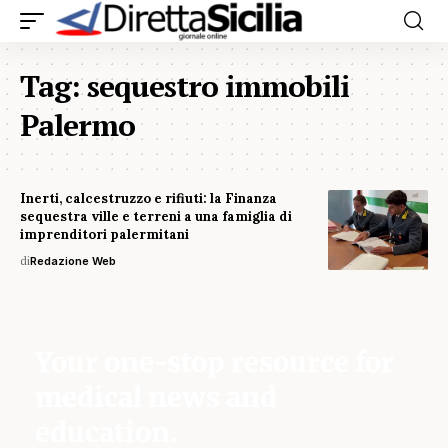
Tag:
sequestro immobili
Palermo
Inerti, calcestruzzo e rifiuti: la Finanza
sequestra ville e terreni a una famiglia di
imprenditori palermitani
di
Redazione Web
Your one-stop resource for
medical news and
education.