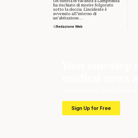
Un turista in vacanza a Lampedusa
ha rischiato di morire folgorato
sotto la doccia. L'incidente è
avvenuto all’interno di
un’abitazione…
di
Redazione Web
Your one-stop r
medical news a
Your one-stop resource for m
Sign Up for Free