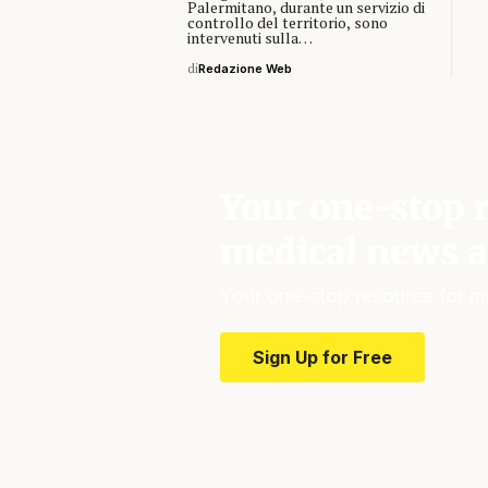
Palermitano, durante un servizio di
controllo del territorio, sono
intervenuti sulla…
di
Redazione Web
Your one-stop r
medical news a
Your one-stop resource for m
Sign Up for Free