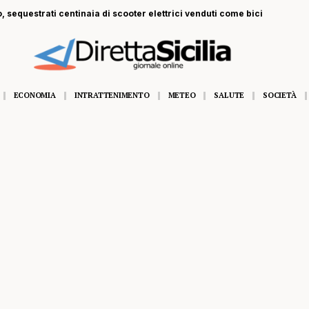
, sequestrati centinaia di scooter elettrici venduti come bici
ECONOMIA
INTRATTENIMENTO
METEO
SALUTE
SOCIETÀ