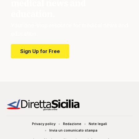
medical news and
education.
Your one-stop resource for medical news and
education.
Sign Up for Free
Privacy policy
Redazione
Note legali
Invia un comunicato stampa