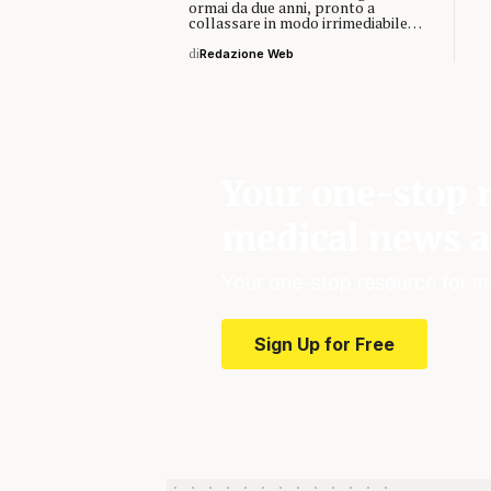
ormai da due anni, pronto a
collassare in modo irrimediabile…
di
Redazione Web
Your one-stop r
medical news a
Your one-stop resource for m
Sign Up for Free