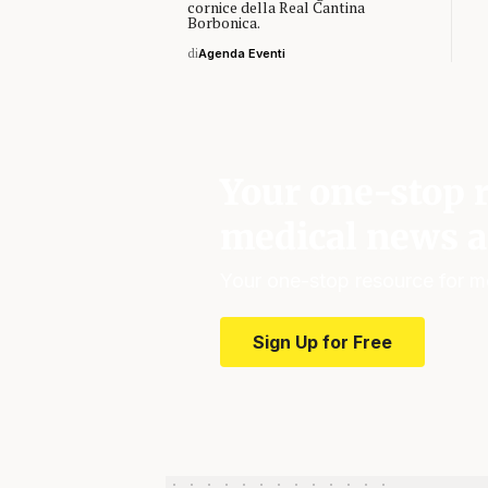
cornice della Real Cantina
Borbonica.
di
Agenda Eventi
Your one-stop r
medical news a
Your one-stop resource for m
Sign Up for Free