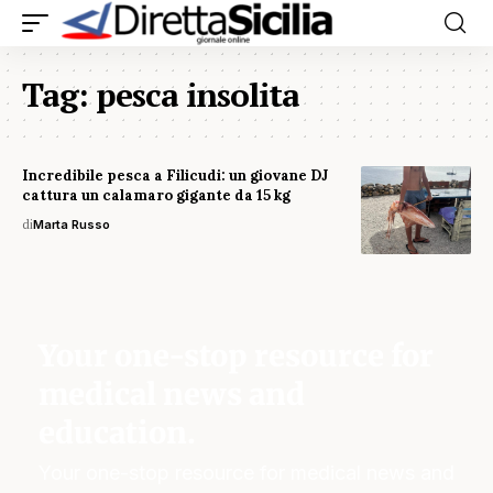
Tag:
pesca insolita
Incredibile pesca a Filicudi: un giovane DJ
cattura un calamaro gigante da 15 kg
di
Marta Russo
Your one-stop resource for
medical news and
education.
Your one-stop resource for medical news and