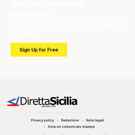
medical news and
education.
Your one-stop resource for medical news and
education.
Sign Up for Free
Privacy policy
Redazione
Note legali
Invia un comunicato stampa