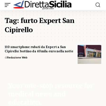
Tag:
furto Expert San
Cipirello
110 smartphone rubati da Expert a San
Cipirello: bottino da 40mila euro nella notte
di
Redazione Web
Your one-stop resource for
medical news and
education.