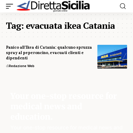
Tag:
evacuata ikea Catania
Panico all’Ikea di Catania: qualcuno spruzza
spray al peperoncino, evacuati clienti e
dipendenti
di
Redazione Web
Your one-stop resource for
medical news and
education.
Your one-stop resource for medical news and