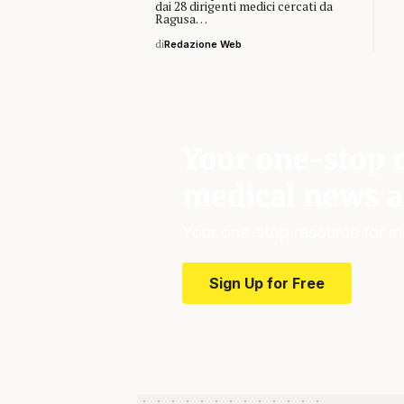
dai 28 dirigenti medici cercati da
Ragusa…
di
Redazione Web
Your one-stop r
medical news a
Your one-stop resource for m
Sign Up for Free