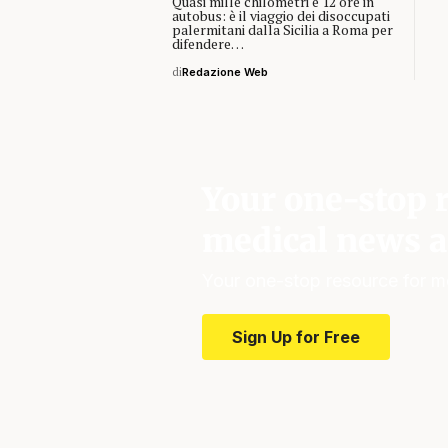
Quasi mille chilometri e 12 ore in
autobus: è il viaggio dei disoccupati
palermitani dalla Sicilia a Roma per
difendere…
di
Redazione Web
Your one-stop r
medical news a
Your one-stop resource for m
Sign Up for Free