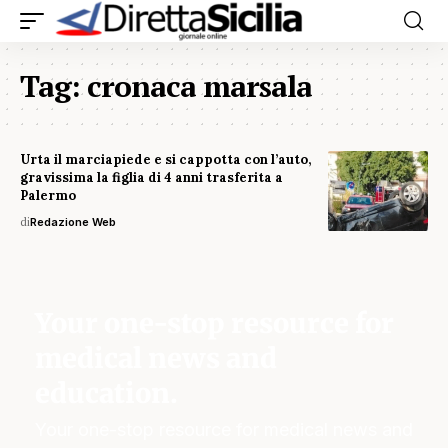
Tag:
cronaca marsala
Urta il marciapiede e si cappotta con l’auto,
gravissima la figlia di 4 anni trasferita a
Palermo
di
Redazione Web
Your one-stop resource for
medical news and
education.
Your one-stop resource for medical news and