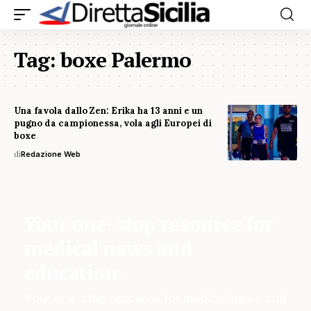
Tag:
boxe Palermo
Una favola dallo Zen: Erika ha 13 anni e un
pugno da campionessa, vola agli Europei di
boxe
di
Redazione Web
Your one-stop resource for
medical news and
education.
Your one-stop resource for medical news and