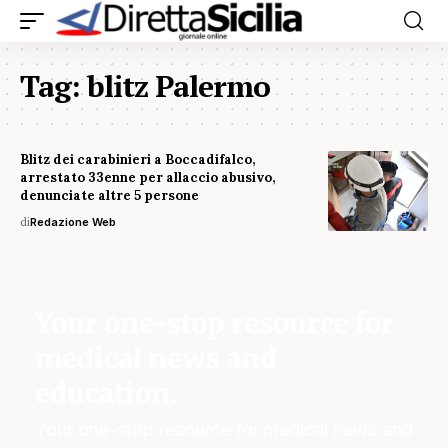
Tag:
blitz Palermo
Blitz dei carabinieri a Boccadifalco,
arrestato 33enne per allaccio abusivo,
denunciate altre 5 persone
di
Redazione Web
Your one-stop resource for
medical news and
education.
Your one-stop resource for medical news and