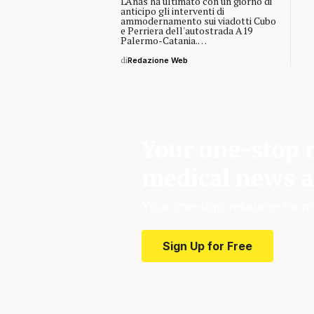
L'Anas ha ultimato con un giorno di
anticipo gli interventi di
ammodernamento sui viadotti Cubo
e Perriera dell'autostrada A19
Palermo-Catania.…
di
Redazione Web
Your one-stop r
medical news a
Your one-stop resource for m
Sign Up for Free