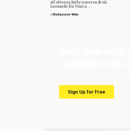
all'altezza della traversa di via
Leonardo Da Vinci a…
di
Redazione Web
Your one-stop r
medical news a
Your one-stop resource for m
Sign Up for Free