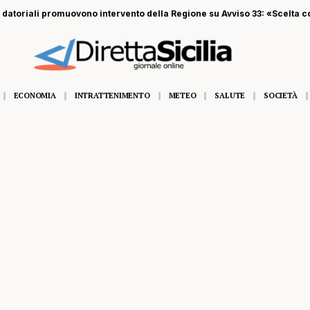
datoriali promuovono intervento della Regione su Avviso 33: «Scelta co
ECONOMIA
INTRATTENIMENTO
METEO
SALUTE
SOCIETÀ