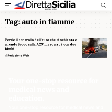
Tag:
auto in fiamme
Perde il controllo dell’auto che si schianta e
prende fuoco sulla A29: illeso papà con due
bimbi
di
Redazione Web
Your one-stop resource for
medical news and
education.
Your one-stop resource for medical news and