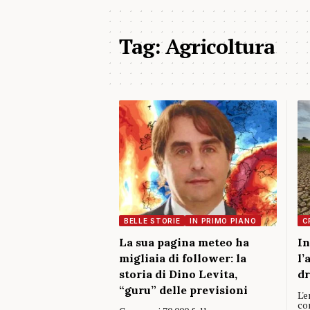
Tag:
Agricoltura
BELLE STORIE
IN PRIMO PIANO
C
La sua pagina meteo ha
In
migliaia di follower: la
l’
storia di Dino Levita,
d
“guru” delle previsioni
L'e
co