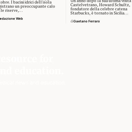
Un anno dopo la sua ultima visita
obre. I bacini idrici dell'isola
Castelvetrano, Howard Schultz,
gistrano un preoccupante calo
fondatore della celebre catena
lle riserve,…
Starbucks, è tornato in Sicilia…
edazione Web
di
Gaetano Ferraro
esource for
nd education.
edical news and education.