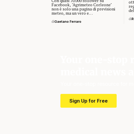
Con quasi 70.000 follower su
ott
Facebook, "Agrimeteo Corleone"
re
non è solo una pagina di previsioni
de
meteo, ma un vero e…
di
R
di
Gaetano Ferraro
Your one-stop r
medical news a
Your one-stop resource for m
Sign Up for Free