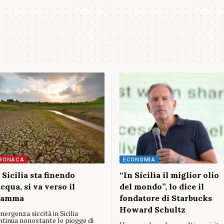
RONACA
ECONOMIA
 Sicilia sta finendo
“In Sicilia il miglior olio
acqua, si va verso il
del mondo”, lo dice il
ramma
fondatore di Starbucks
Howard Schultz
mergenza siccità in Sicilia
ntinua nonostante le piogge di