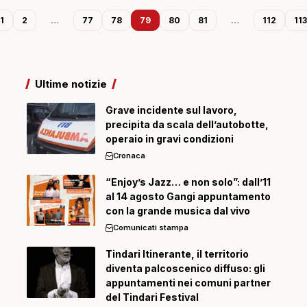
1
2
…
77
78
79
80
81
…
112
113
Ultime notizie
Grave incidente sul lavoro,
precipita da scala dell’autobotte,
operaio in gravi condizioni
Cronaca
“Enjoy’s Jazz… e non solo”: dall’11
al 14 agosto Gangi appuntamento
con la grande musica dal vivo
Comunicati stampa
Tindari Itinerante, il territorio
diventa palcoscenico diffuso: gli
appuntamenti nei comuni partner
del Tindari Festival