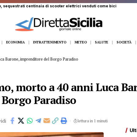
 ferito a Monte Pellegrino: trasportato a Villa Sofia
ECONOMIA
INTRATTENIMENTO
METEO
SALUTE
SOCIETÀ
uca Barone, imprenditore del Borgo Paradiso
mo, morto a 40 anni Luca Ba
 Borgo Paradiso
idi
lettura in 1 minuti
Ult