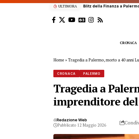
ULTIMORA
Scalatore francese di 22 anni
CRONACA
Home
»
Tragedia a Palermo, morto a 40 anni L
CRONACA
PALERMO
Tragedia a Paler
imprenditore del
di
Redazione Web
Condiv
Pubblicato 12 Maggio 2026