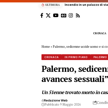
ULTIMORA
Gangi, 78enne muore incor
CRONACA
Home
»
Palermo, sedicenne uccide uomo e si co
CRONACA
IN PRIMO PIANO
PALERMO
Palermo, sedicen
avances sessuali
Un 51enne trovato morto in casa 
di
Redazione Web
Condiv
Pubblicato 9 Maggio 2026