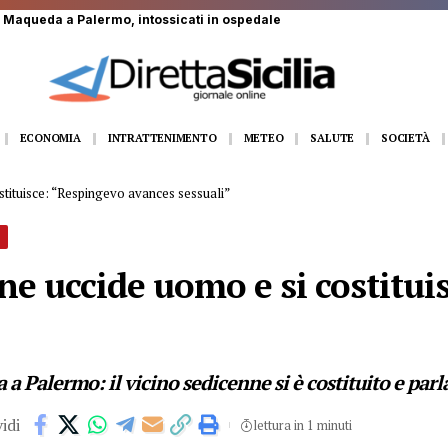
nato da un toro in un’azienda agricola
ECONOMIA
INTRATTENIMENTO
METEO
SALUTE
SOCIETÀ
stituisce: “Respingevo avances sessuali”
ne uccide uomo e si costitui
”
a Palermo: il vicino sedicenne si è costituito e parla
idi
lettura in 1 minuti