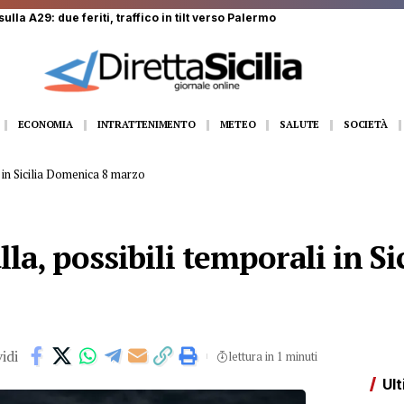
o, due extracomunitari denunciati
ECONOMIA
INTRATTENIMENTO
METEO
SALUTE
SOCIETÀ
i in Sicilia Domenica 8 marzo
lla, possibili temporali in S
idi
lettura in 1 minuti
Ult