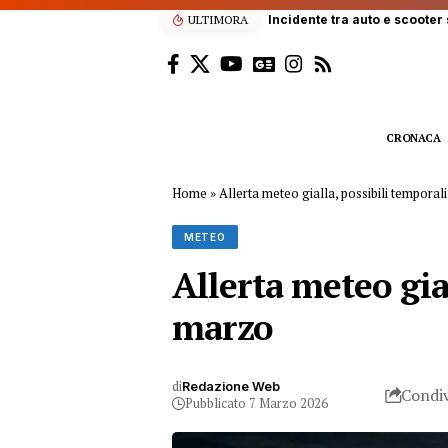
ULTIMORA
Appiccano incendio nel Parc
CRONACA
Home
»
Allerta meteo gialla, possibili temporal
METEO
Allerta meteo gia
marzo
di
Redazione Web
Condiv
Pubblicato 7 Marzo 2026