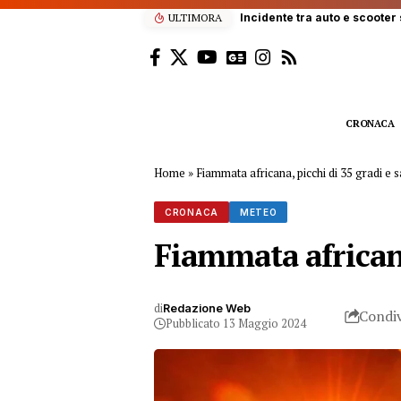
verso Palermo
ULTIMORA
CRONACA
Home
»
Fiammata africana, picchi di 35 gradi e sa
CRONACA
METEO
Fiammata africana,
di
Redazione Web
Condiv
Pubblicato 13 Maggio 2024